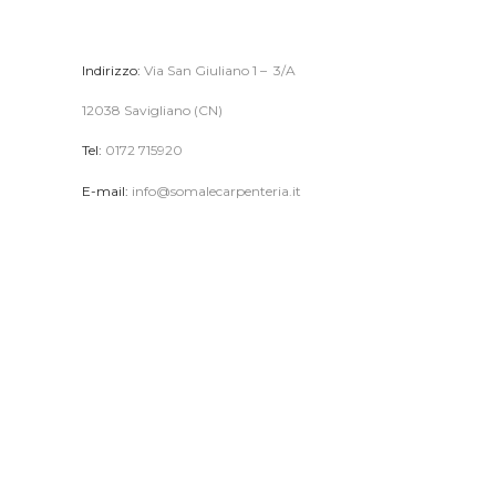
C
H
Indirizzo:
Via San Giuliano 1 – 3/A
I
S
12038 Savigliano (CN)
I
Tel:
0172 715920
A
E-mail:
info@somalecarpenteria.it
M
O
P
R
O
D
O
T
T