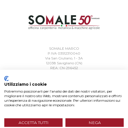
SOMALE MARCO
P.IVA 03512310040
Via San Giuliano, 1 - 3A
12038 Savigliano (CN)
REA: CN-296452
Telefono:
0172 715920
Utilizziamo i cookie
Email:
info@somalecarpenteria.it
Potremmo posizionarli per l'analisi dei dati dei nostri visitatori, per
Pec:
somalemarco@pec.it
migliorare il nostro sito Web, mostrare contenuti personalizzati e offrirti
un'esperienza di navigazione eccezionale. Per ulteriori informazioni sui
cookie che utilizziamo apri le impostazioni.
ACCETTA TUTTI
NEGA
Chi Siamo
Contatti