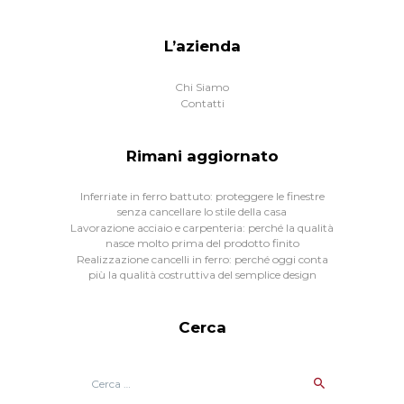
L’azienda
Chi Siamo
Contatti
Rimani aggiornato
Inferriate in ferro battuto: proteggere le finestre
senza cancellare lo stile della casa
Lavorazione acciaio e carpenteria: perché la qualità
nasce molto prima del prodotto finito
Realizzazione cancelli in ferro: perché oggi conta
più la qualità costruttiva del semplice design
Cerca
Ricerca
per: