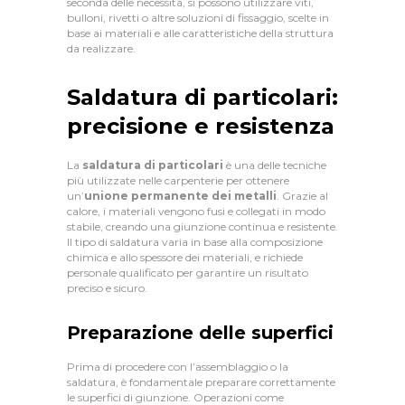
seconda delle necessità, si possono utilizzare viti,
bulloni, rivetti o altre soluzioni di fissaggio, scelte in
base ai materiali e alle caratteristiche della struttura
da realizzare.
Saldatura di particolari:
precisione e resistenza
La
saldatura di particolari
è una delle tecniche
più utilizzate nelle carpenterie per ottenere
un’
unione permanente dei metalli
. Grazie al
calore, i materiali vengono fusi e collegati in modo
stabile, creando una giunzione continua e resistente.
Il tipo di saldatura varia in base alla composizione
chimica e allo spessore dei materiali, e richiede
personale qualificato per garantire un risultato
preciso e sicuro.
Preparazione delle superfici
Prima di procedere con l’assemblaggio o la
saldatura, è fondamentale preparare correttamente
le superfici di giunzione. Operazioni come