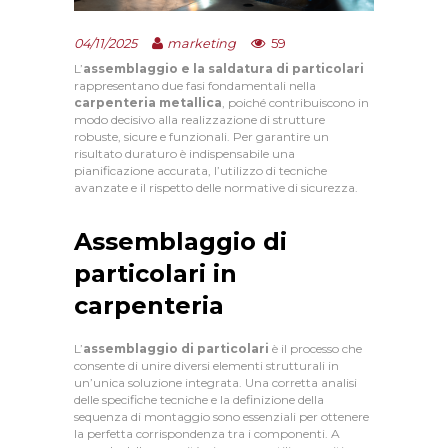
59
04/11/2025
marketing
L’
assemblaggio e la saldatura di particolari
rappresentano due fasi fondamentali nella
carpenteria metallica
, poiché contribuiscono in
modo decisivo alla realizzazione di strutture
robuste, sicure e funzionali. Per garantire un
risultato duraturo è indispensabile una
pianificazione accurata, l’utilizzo di tecniche
avanzate e il rispetto delle normative di sicurezza.
Assemblaggio di
particolari in
carpenteria
L’
assemblaggio di particolari
è il processo che
consente di unire diversi elementi strutturali in
un’unica soluzione integrata. Una corretta analisi
delle specifiche tecniche e la definizione della
sequenza di montaggio sono essenziali per ottenere
la perfetta corrispondenza tra i componenti. A