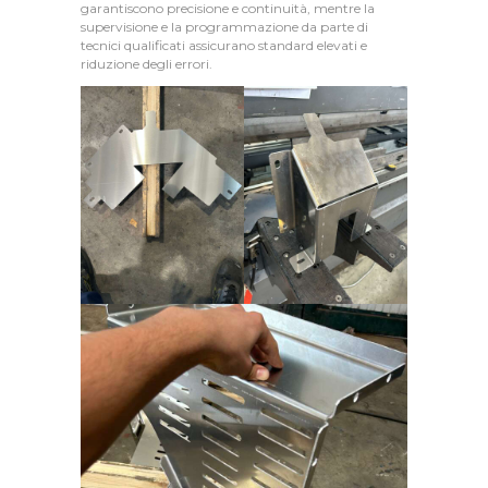
P
garantiscono precisione e continuità, mentre la
supervisione e la programmazione da parte di
R
tecnici qualificati assicurano standard elevati e
O
riduzione degli errori.
D
O
T
T
I
B
L
O
G
C
O
N