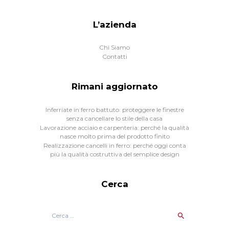
L’azienda
Chi Siamo
Contatti
Rimani aggiornato
Inferriate in ferro battuto: proteggere le finestre
senza cancellare lo stile della casa
Lavorazione acciaio e carpenteria: perché la qualità
nasce molto prima del prodotto finito
Realizzazione cancelli in ferro: perché oggi conta
più la qualità costruttiva del semplice design
Cerca
Ricerca
per: