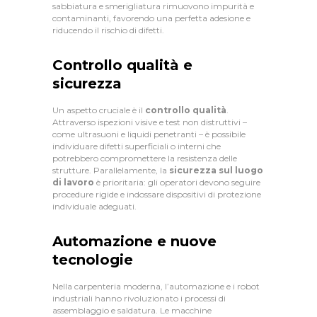
sabbiatura e smerigliatura rimuovono impurità e
contaminanti, favorendo una perfetta adesione e
riducendo il rischio di difetti.
Controllo qualità e
sicurezza
Un aspetto cruciale è il
controllo qualità
.
Attraverso ispezioni visive e test non distruttivi –
come ultrasuoni e liquidi penetranti – è possibile
C
individuare difetti superficiali o interni che
potrebbero compromettere la resistenza delle
H
strutture. Parallelamente, la
sicurezza sul luogo
di lavoro
è prioritaria: gli operatori devono seguire
I
procedure rigide e indossare dispositivi di protezione
S
individuale adeguati.
I
Automazione e nuove
A
tecnologie
M
Nella carpenteria moderna, l’automazione e i robot
O
industriali hanno rivoluzionato i processi di
assemblaggio e saldatura. Le macchine