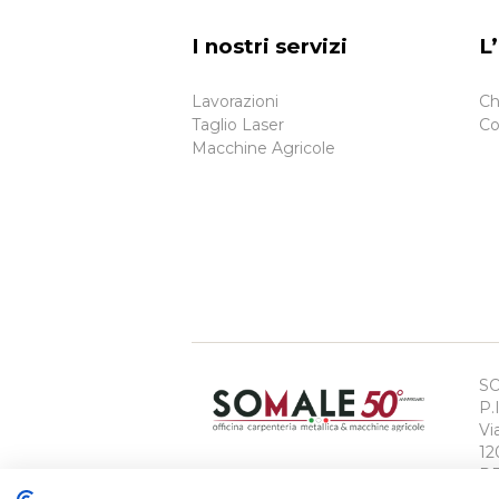
I nostri servizi
L
Lavorazioni
Ch
Taglio Laser
Co
Macchine Agricole
S
P.
Vi
12
RE