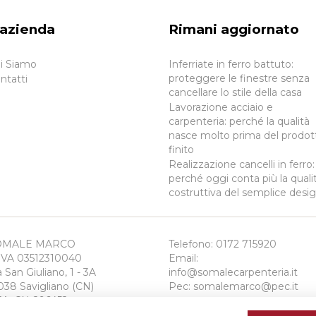
’azienda
Rimani aggiornato
i Siamo
Inferriate in ferro battuto:
proteggere le finestre senza
ntatti
cancellare lo stile della casa
Lavorazione acciaio e
carpenteria: perché la qualità
nasce molto prima del prodot
finito
Realizzazione cancelli in ferro:
perché oggi conta più la quali
costruttiva del semplice desi
OMALE MARCO
Telefono:
0172 715920
IVA 03512310040
Email:
a San Giuliano, 1 - 3A
info@somalecarpenteria.it
038 Savigliano (CN)
Pec:
somalemarco@pec.it
A: CN-296452