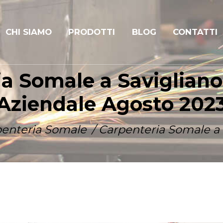
CHI SIAMO
PRODOTTI
BLOG
CONTATTI
a Somale a Savigliano
Aziendale Agosto 202
penteria Somale
Carpenteria Somale a S