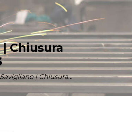
 | Chiusura
3
avigliano | Chiusura...