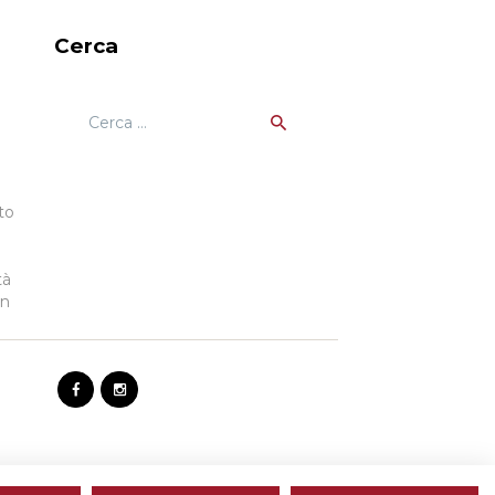
Cerca
Ricerca
per:
to
tà
gn