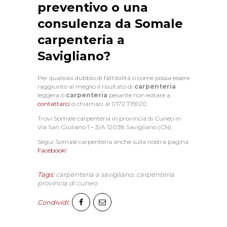
preventivo o una
C
consulenza da Somale
O
carpenteria a
N
Savigliano?
T
A
Per qualsiasi dubbio di fattibilità o come possa essere
raggiunto al meglio il risultato di
carpenteria
T
leggera o
carpenteria
pesante non esitare a
T
contattarci
o chiamaci al
0172 715920
.
I
Trovi Somale carpenteria in provincia di Cuneo in
Via San Giuliano 1 – 3/A 12038 Savigliano (CN).
Segui Somale carpenteria anche sulla nostra pagina
Facebook
!
Tags:
carpenteria a savigliano
,
carpenteria
provincia di cuneo
Condividi: