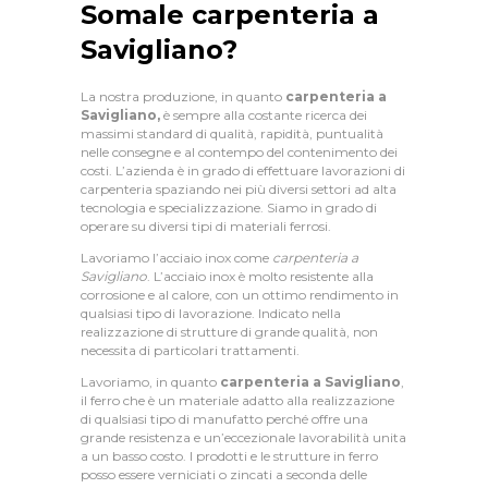
Somale carpenteria a
Savigliano?
La nostra produzione, in quanto
carpenteria a
Savigliano,
è sempre alla costante ricerca dei
massimi standard di qualità, rapidità, puntualità
nelle consegne e al contempo del contenimento dei
costi. L’azienda è in grado di effettuare lavorazioni di
carpenteria spaziando nei più diversi settori ad alta
tecnologia e specializzazione. Siamo in grado di
operare su diversi tipi di materiali ferrosi.
Lavoriamo l’acciaio inox come
carpenteria a
Savigliano
. L’acciaio inox è molto resistente alla
corrosione e al calore, con un ottimo rendimento in
qualsiasi tipo di lavorazione. Indicato nella
C
realizzazione di strutture di grande qualità, non
necessita di particolari trattamenti.
H
Lavoriamo, in quanto
carpenteria a Savigliano
,
I
il ferro che è un materiale adatto alla realizzazione
di qualsiasi tipo di manufatto perché offre una
S
grande resistenza e un’eccezionale lavorabilità unita
a un basso costo. I prodotti e le strutture in ferro
I
posso essere verniciati o zincati a seconda delle