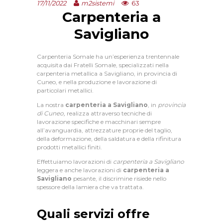
63
17/11/2022
m2sistemi
Carpenteria a
Savigliano
Carpenteria Somale ha un’esperienza trentennale
acquisita dai Fratelli Somale, specializzati nella
carpenteria metallica a Savigliano, in provincia di
Cuneo, e nella produzione e lavorazione di
particolari metallici.
La nostra
carpenteria a Savigliano
, in
provincia
di Cuneo,
realizza attraverso tecniche di
lavorazione specifiche e macchinari sempre
all’avanguardia, attrezzature proprie del taglio,
della deformazione, della saldatura e della rifinitura
prodotti metallici finiti.
Effettuiamo lavorazioni di
carpenteria a Savigliano
leggera e anche lavorazioni di
carpenteria a
Savigliano
pesante, il discrimine risiede nello
spessore della lamiera che va trattata.
Quali servizi offre