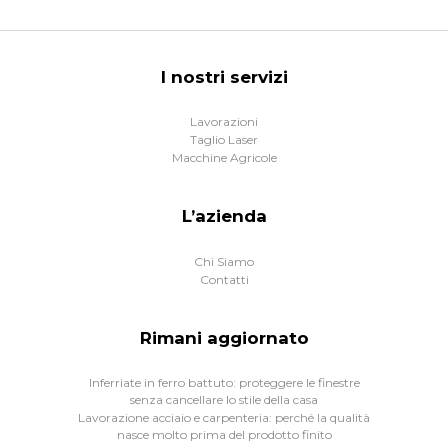
I nostri servizi
Lavorazioni
Taglio Laser
Macchine Agricole
L’azienda
Chi Siamo
Contatti
Rimani aggiornato
Inferriate in ferro battuto: proteggere le finestre
senza cancellare lo stile della casa
Lavorazione acciaio e carpenteria: perché la qualità
nasce molto prima del prodotto finito