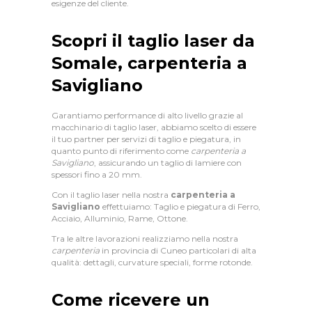
A
esigenze del cliente.
M
Scopri il taglio laser da
O
Somale, carpenteria a
P
Savigliano
R
O
Garantiamo performance di alto livello grazie al
macchinario di taglio laser, abbiamo scelto di essere
D
il tuo partner per servizi di taglio e piegatura, in
quanto punto di riferimento come
carpenteria a
O
Savigliano
, assicurando un taglio di lamiere con
T
spessori fino a 20 mm.
T
Con il taglio laser nella nostra
carpenteria a
Savigliano
effettuiamo: Taglio e piegatura di Ferro,
I
Acciaio, Alluminio, Rame, Ottone.
Tra le altre lavorazioni realizziamo nella nostra
B
carpenteria
in provincia di Cuneo particolari di alta
L
qualità: dettagli, curvature speciali, forme rotonde.
O
Come ricevere un
G