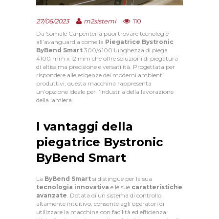
110
27/06/2023
m2sistemi
Da Somale Carpenteria puoi trovare tecnologie
all’avanguardia come la
Piegatrice Bystronic
ByBend Smart
300/4100 lunghezza di piega
4100 mm x 12 mm che offre soluzioni di piegatura
di altissima precisione e versatilità. Progettata per
rispondere alle esigenze dei moderni ambienti
produttivi, questa macchina rappresenta
un’opzione ideale per l’industria della lavorazione
della lamiera.
I vantaggi della
piegatrice Bystronic
ByBend Smart
La
ByBend Smart
si distingue per la sua
tecnologia innovativa
e le sue
caratteristiche
avanzate
. Dotata di un sistema di controllo
altamente intuitivo, consente agli operatori di
utilizzare la macchina con facilità ed efficienza.