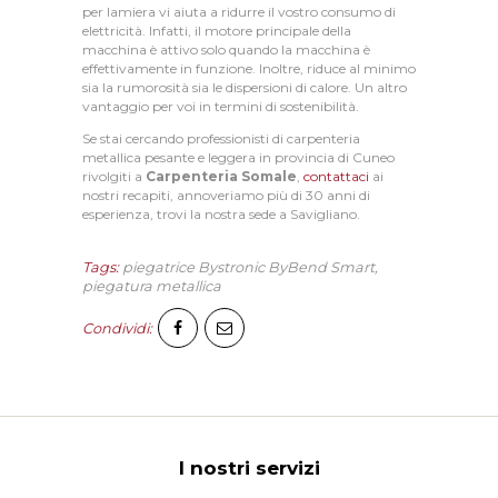
O
per lamiera vi aiuta a ridurre il vostro consumo di
elettricità. Infatti, il motore principale della
N
macchina è attivo solo quando la macchina è
T
effettivamente in funzione. Inoltre, riduce al minimo
sia la rumorosità sia le dispersioni di calore. Un altro
A
vantaggio per voi in termini di sostenibilità.
T
Se stai cercando professionisti di carpenteria
metallica pesante e leggera in provincia di Cuneo
T
rivolgiti a
Carpenteria Somale
,
contattaci
ai
nostri recapiti, annoveriamo più di 30 anni di
I
esperienza, trovi la nostra sede a Savigliano.
Tags:
piegatrice Bystronic ByBend Smart
,
piegatura metallica
Condividi:
I nostri servizi