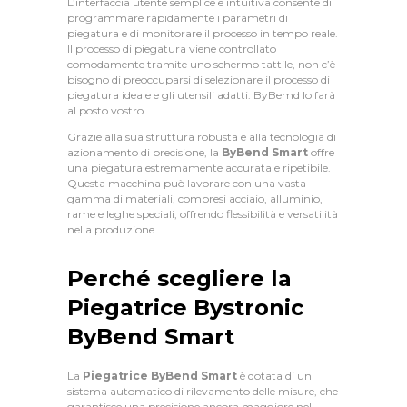
L’interfaccia utente semplice e intuitiva consente di
programmare rapidamente i parametri di
piegatura e di monitorare il processo in tempo reale.
Il processo di piegatura viene controllato
comodamente tramite uno schermo tattile, non c’è
bisogno di preoccuparsi di selezionare il processo di
piegatura ideale e gli utensili adatti. ByBemd lo farà
al posto vostro.
Grazie alla sua struttura robusta e alla tecnologia di
azionamento di precisione, la
ByBend Smart
offre
una piegatura estremamente accurata e ripetibile.
Questa macchina può lavorare con una vasta
gamma di materiali, compresi acciaio, alluminio,
rame e leghe speciali, offrendo flessibilità e versatilità
C
nella produzione.
H
Perché scegliere la
I
Piegatrice
Bystronic
S
ByBend Smart
I
A
La
Piegatrice ByBend Smart
è dotata di un
M
sistema automatico di rilevamento delle misure, che
garantisce una precisione ancora maggiore nel