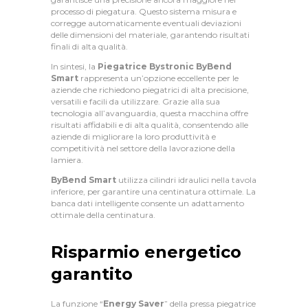
O
processo di piegatura. Questo sistema misura e
corregge automaticamente eventuali deviazioni
P
delle dimensioni del materiale, garantendo risultati
finali di alta qualità.
R
In sintesi, la
Piegatrice Bystronic ByBend
O
Smart
rappresenta un’opzione eccellente per le
aziende che richiedono piegatrici di alta precisione,
D
versatili e facili da utilizzare. Grazie alla sua
tecnologia all’avanguardia, questa macchina offre
O
risultati affidabili e di alta qualità, consentendo alle
T
aziende di migliorare la loro produttività e
competitività nel settore della lavorazione della
T
lamiera.
I
ByBend Smart
utilizza cilindri idraulici nella tavola
inferiore, per garantire una centinatura ottimale. La
B
banca dati intelligente consente un adattamento
ottimale della centinatura.
L
O
Risparmio energetico
G
garantito
C
La funzione “
Energy Saver
” della pressa piegatrice