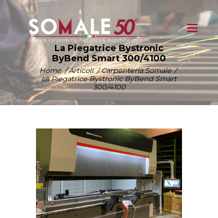
La Piegatrice Bystronic
ByBend Smart 300/4100
Home
Articoli
Carpenteria Somale
La Piegatrice Bystronic ByBend Smart
300/4100