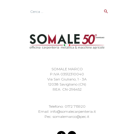
Ricerca
per:
SOMALE MARCO
P.IVA 03512310040
Via San Giuliano, 1 - 3A
12038 Savigliano (CN)
REA: CN-296452
Telefono:
0172 715920
Email:
info@somalecarpenteria.it
Pec:
somalemarco@pec.it