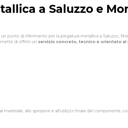
allica a Saluzzo e Mo
n punto di riferimento per la piegatura metallica a Saluzzo, Mond
mette di offrirti un
servizio concreto, tecnico e orientato al 
 materiale, allo spessore e all’utilizzo finale del componente, così