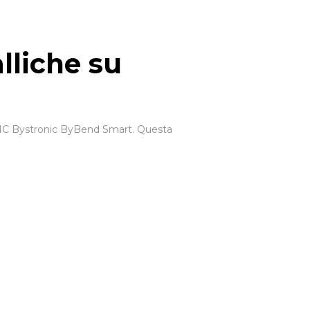
lliche su
CNC Bystronic ByBend Smart. Questa