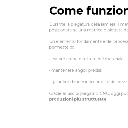
Come funziona
Durante la piegatura della lamiera, il me
posizionata su una matrice e piegata da
Un elemento fondamentale del process
permette di:
• evitare crepe o rotture del materiale;
• mantenere angoli precisi;
CHI SIAMO
• garantire dimensioni corrette del pezzo
PRODOTTI
Grazie all’uso di piegatrici CNC, oggi
produzioni più strutturate
.
BLOG
CONTATTI