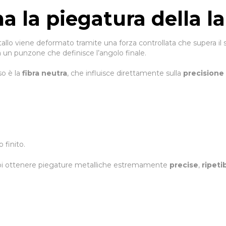
 la piegatura della l
tallo viene deformato tramite una forza controllata che supera il s
 un punzone che definisce l’angolo finale.
o è la
fibra neutra
, che influisce direttamente sulla
precisione 
 finito.
 puoi ottenere piegature metalliche estremamente
precise
,
ripetib