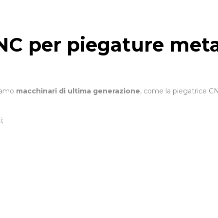
NC per piegature meta
ziamo
macchinari di ultima generazione
, come la piegatrice 
i;