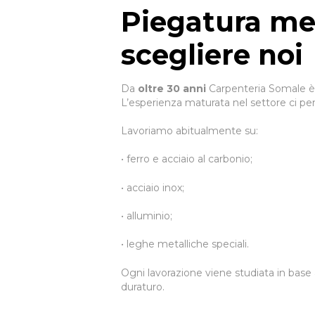
Piegatura met
scegliere noi
Da
oltre 30 anni
Carpenteria Somale è u
L’esperienza maturata nel settore ci per
Lavoriamo abitualmente su:
• ferro e acciaio al carbonio;
• acciaio inox;
• alluminio;
• leghe metalliche speciali.
Ogni lavorazione viene studiata in base al
duraturo.