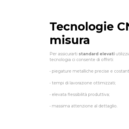
Tecnologie C
misura
Per assicurarti
standard elevati
utiliz
tecnologia ci consente di offrirti:
• piegature metalliche precise e costant
• tempi di lavorazione ottimizzati;
• elevata flessibilità produttiva;
• massima attenzione al dettaglio.