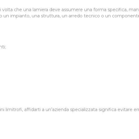
ni volta che una lamiera deve assumere una forma specifica, ma
do un impianto, una struttura, un arredo tecnico o un componente i
ti;
;
imitrofi, affidarti a un’azienda specializzata significa evitare error