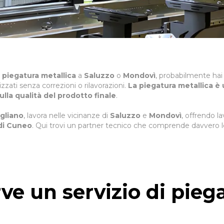
i
piegatura metallica
a
Saluzzo
o
Mondovì
, probabilmente hai
lizzati senza correzioni o rilavorazioni.
La piegatura metallica è
lla qualità del prodotto finale
.
igliano
, lavora nelle vicinanze di
Saluzzo
e
Mondovì
, offrendo la
 di Cuneo
. Qui trovi un partner tecnico che comprende davvero l
ve un servizio di pieg