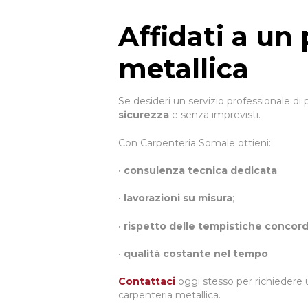
Affidati a un
metallica
Se desideri un servizio professionale di
sicurezza
e senza imprevisti.
Con Carpenteria Somale ottieni:
•
consulenza tecnica dedicata
;
•
lavorazioni su misura
;
•
rispetto delle tempistiche concor
•
qualità costante nel tempo
.
Contattaci
oggi stesso per richiedere u
carpenteria metallica.