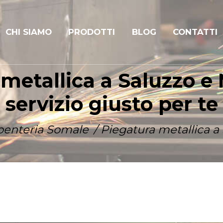
CHI SIAMO
PRODOTTI
BLOG
CONTATTI
metallica a Saluzzo e 
servizio giusto per te
penteria Somale
Piegatura metallica a S