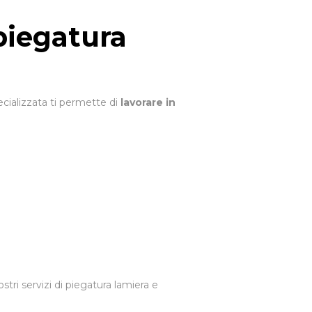
 piegatura
ecializzata ti permette di
lavorare in
tri servizi di piegatura lamiera e