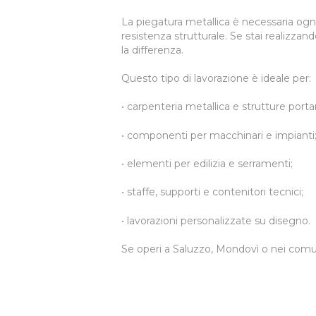
La piegatura metallica è necessaria og
resistenza strutturale. Se stai realizzan
la differenza.
Questo tipo di lavorazione è ideale per:
• carpenteria metallica e strutture portan
• componenti per macchinari e impianti
• elementi per edilizia e serramenti;
• staffe, supporti e contenitori tecnici;
• lavorazioni personalizzate su disegno.
Se operi a Saluzzo, Mondovì o nei comuni l