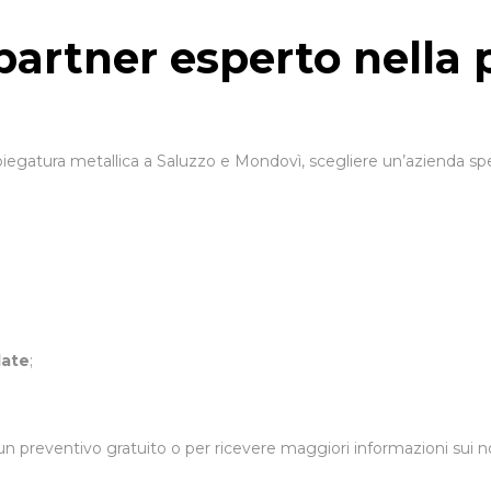
 partner esperto nella
 piegatura metallica a Saluzzo e Mondovì, scegliere un’azienda sp
date
;
n preventivo gratuito o per ricevere maggiori informazioni sui nos