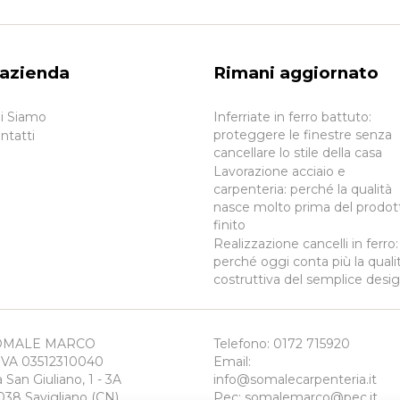
’azienda
Rimani aggiornato
i Siamo
Inferriate in ferro battuto:
proteggere le finestre senza
ntatti
cancellare lo stile della casa
Lavorazione acciaio e
carpenteria: perché la qualità
nasce molto prima del prodot
finito
Realizzazione cancelli in ferro:
perché oggi conta più la quali
costruttiva del semplice desi
OMALE MARCO
Telefono:
0172 715920
IVA 03512310040
Email:
a San Giuliano, 1 - 3A
info@somalecarpenteria.it
038 Savigliano (CN)
Pec:
somalemarco@pec.it