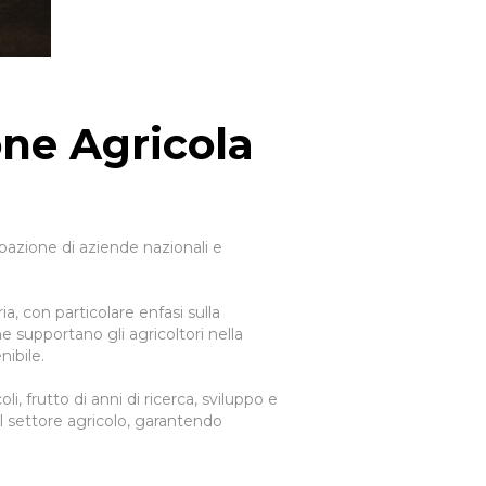
one Agricola
pazione di aziende nazionali e
a, con particolare enfasi sulla
e supportano gli agricoltori nella
ibile.
 frutto di anni di ricerca, sviluppo e
l settore agricolo, garantendo