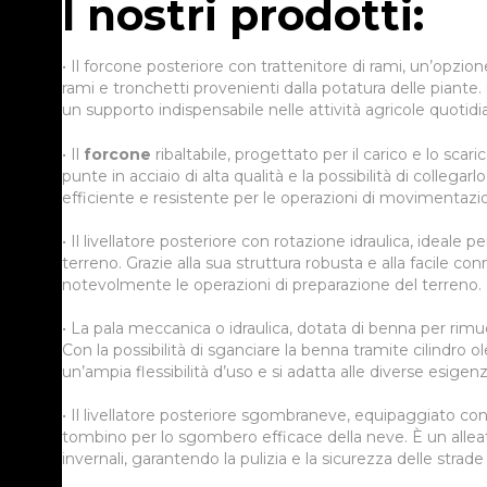
I nostri prodotti:
• Il forcone posteriore con trattenitore di rami, un’opzione 
rami e tronchetti provenienti dalla potatura delle piante. 
un supporto indispensabile nelle attività agricole quotidi
• Il
forcone
ribaltabile, progettato per il carico e lo scar
punte in acciaio di alta qualità e la possibilità di collegar
efficiente e resistente per le operazioni di movimentazi
• Il livellatore posteriore con rotazione idraulica, ideale 
terreno. Grazie alla sua struttura robusta e alla facile con
notevolmente le operazioni di preparazione del terreno.
• La pala meccanica o idraulica, dotata di benna per rimu
Con la possibilità di sganciare la benna tramite cilindro
un’ampia flessibilità d’uso e si adatta alle diverse esigen
• Il livellatore posteriore sgombraneve, equipaggiato con
tombino per lo sgombero efficace della neve. È un allea
invernali, garantendo la pulizia e la sicurezza delle strad