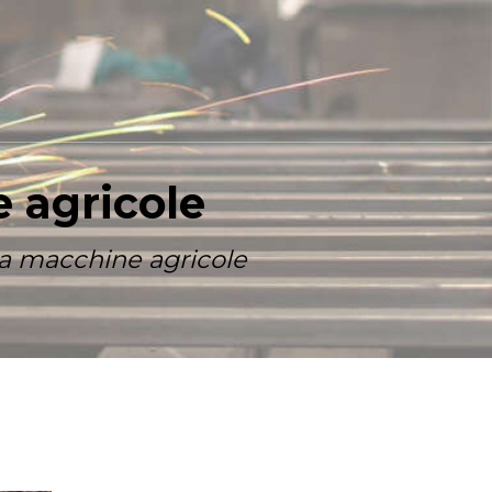
 agricole
a macchine agricole