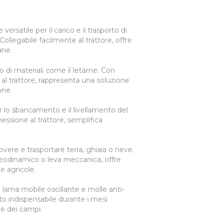
versatile per il carico e il trasporto di
Collegabile facilmente al trattore, offre
ane.
ico di materiali come il letame. Con
lo al trattore, rappresenta una soluzione
one.
per lo sbancamento e il livellamento del
nessione al trattore, semplifica
overe e trasportare terra, ghiaia o neve.
 oleodinamico o leva meccanica, offre
ze agricole.
 lama mobile oscillante e molle anti-
to indispensabile durante i mesi
e e dei campi.