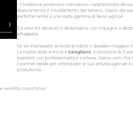
• Il livellatore posteriore meccanico, caratterizzato da u
sbancamento e il livellamento del terreno. Grazie alla sua
perfettamente a una vasta gamma di lavori agricoli.
Da oltre tre decenni ci dedichiamo con impegno e dedizion
affidabilità.
Se sei interessato ai nostri prodotti o desideri maggiori 
La nostra sede si trova a
Savigliano
, in provincia di Cu
assisterti con professionalità e cortesia. Siamo certi che
il partner ideale per ottimizzare le tue attività agricole e
produttività.
e vendita macchinari