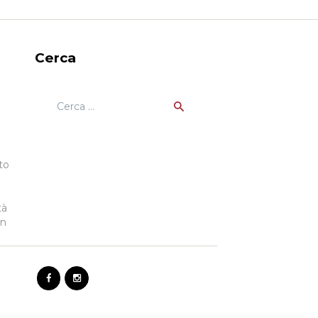
Cerca
Ricerca
per:
to
tà
gn